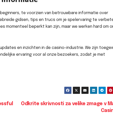
beginners, te voorzien van betrouwbare informatie over
gebreide gidsen, tips en trucs om je spelervaring te verbet
ies momenteel beperkt kan zijn, maar we werken hard om 
pdates en inzichten in de casino-industrie. We zijn toegew
endelijke ervaring voor al onze bezoekers, zodat je met
S
h
ar
e
essful
Odkrite skrivnosti za velike zmage v M
Casi