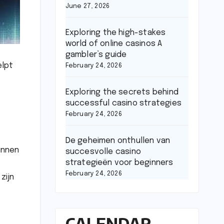
June 27, 2026
Exploring the high-stakes
world of online casinos A
gambler’s guide
elpt
February 24, 2026
Exploring the secrets behind
successful casino strategies
February 24, 2026
De geheimen onthullen van
innen
succesvolle casino
strategieën voor beginners
February 24, 2026
zijn
CALENDAR