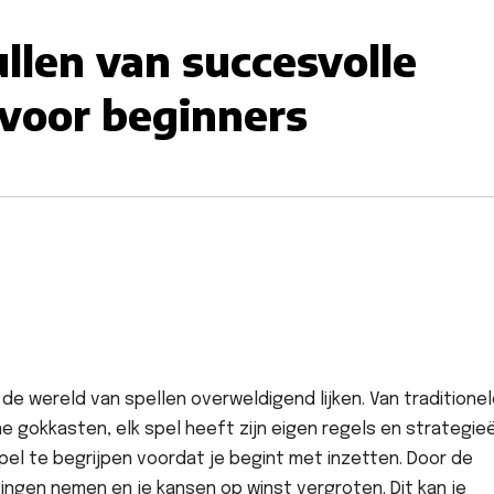
llen van succesvolle
 voor beginners
 de wereld van spellen overweldigend lijken. Van traditione
e gokkasten, elk spel heeft zijn eigen regels en strategieë
spel te begrijpen voordat je begint met inzetten. Door de
singen nemen en je kansen op winst vergroten. Dit kan je