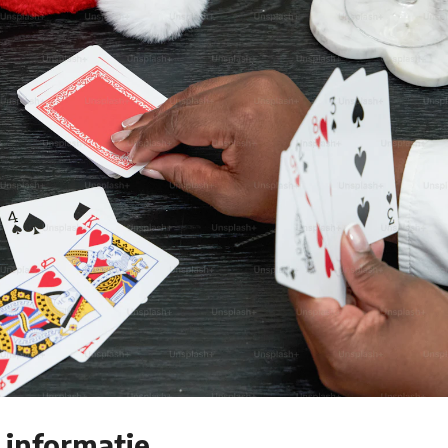
 informatie