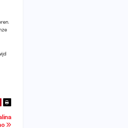
eren.
onze
ijd
alina
no