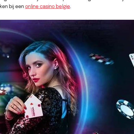
ken bij een
online casino belgie
.