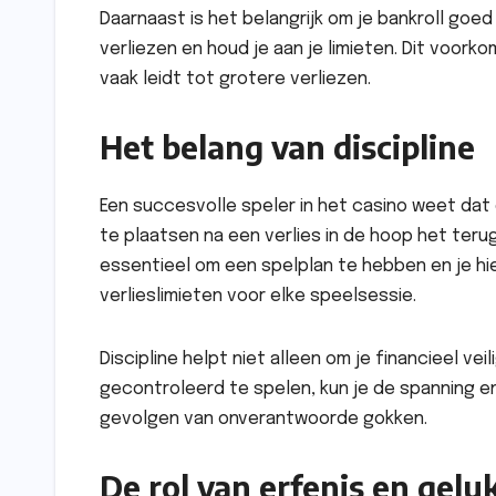
Daarnaast is het belangrijk om je bankroll goed
verliezen en houd je aan je limieten. Dit voork
vaak leidt tot grotere verliezen.
Het belang van discipline
Een succesvolle speler in het casino weet dat di
te plaatsen na een verlies in de hoop het terug
essentieel om een spelplan te hebben en je hie
verlieslimieten voor elke speelsessie.
Discipline helpt niet alleen om je financieel ve
gecontroleerd te spelen, kun je de spanning e
gevolgen van onverantwoorde gokken.
De rol van erfenis en gelu