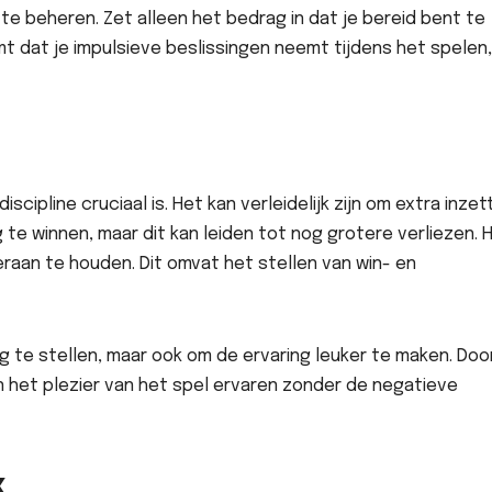
 te beheren. Zet alleen het bedrag in dat je bereid bent te
omt dat je impulsieve beslissingen neemt tijdens het spelen
scipline cruciaal is. Het kan verleidelijk zijn om extra inze
 te winnen, maar dit kan leiden tot nog grotere verliezen. H
raan te houden. Dit omvat het stellen van win- en
ilig te stellen, maar ook om de ervaring leuker te maken. Doo
n het plezier van het spel ervaren zonder de negatieve
k