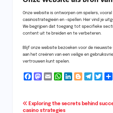
Onze website is ontworpen om spelers, vooral 
casinostrategieën en -spellen. Hier vind je uit
We begrijpen dat toegang tot specifieke sect
content uit te breiden en te verbeteren.
Blijf onze website bezoeken voor de nieuwste u
aan het creëren van een veilige en gebruiksvri
vertrouwen kunt spelen.
F
M
E
W
Li
Bl
T
T
a
a
m
h
n
o
el
w
c
s
ai
a
k
g
e
it
e
t
l
ts
e
g
gr
t
Post
Exploring the secrets behind succ
b
o
A
dI
e
a
e
casino strategies