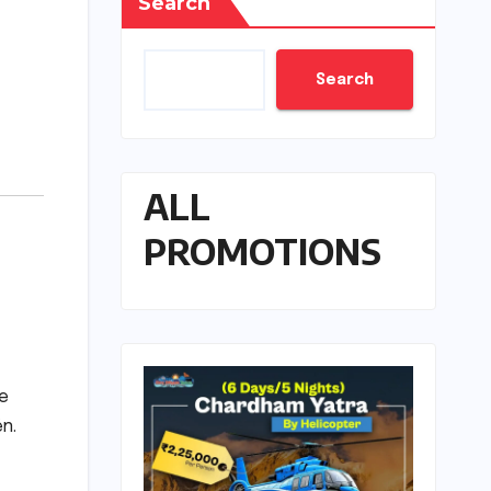
Search
Search
ALL
PROMOTIONS
le
n.