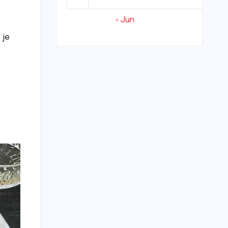
« Jun
 je