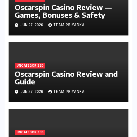
Oscarspin Casino Review —
Games, Bonuses & Safety
JUN 27, 2026
TEAM PRIYANKA
UNCATEGORIZED
Oscarspin Casino Review and
Guide
JUN 27, 2026
TEAM PRIYANKA
UNCATEGORIZED