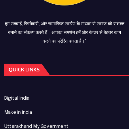
हम सच्चाई, जिम्मेदारी, और सामाजिक समर्पण के माध्यम से समाज को सशक्त
बनाने का संकल्प करते हैं। आपका समर्थन हमें और बेहतर से बेहतर काम
करने का प्रेरित करता है।"
QUICK LINKS
Digital India
Make in india
Uttarakhand My Government