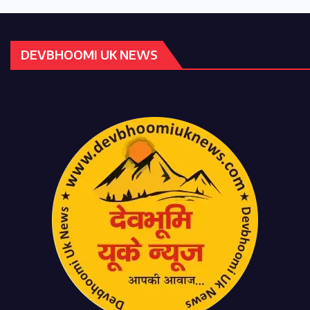
DEVBHOOMI UK NEWS