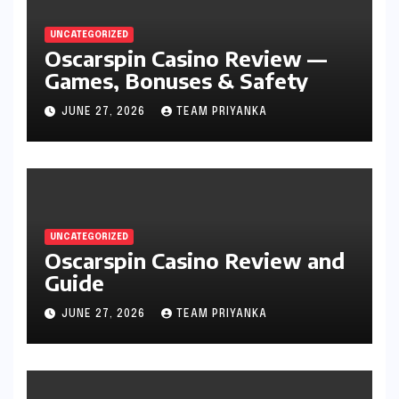
UNCATEGORIZED
Oscarspin Casino Review —
Games, Bonuses & Safety
JUNE 27, 2026
TEAM PRIYANKA
UNCATEGORIZED
Oscarspin Casino Review and
Guide
JUNE 27, 2026
TEAM PRIYANKA