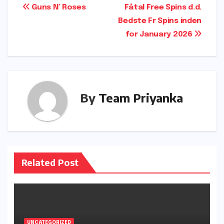
e
Post
Guns N’ Roses
Fåtal Free Spins d.d.
o
d
p
n
r
m
r
Bedste Fr Spins inden
navigation
o
o
p
for January 2026
k
n
By
Team Priyanka
Related Post
UNCATEGORIZED