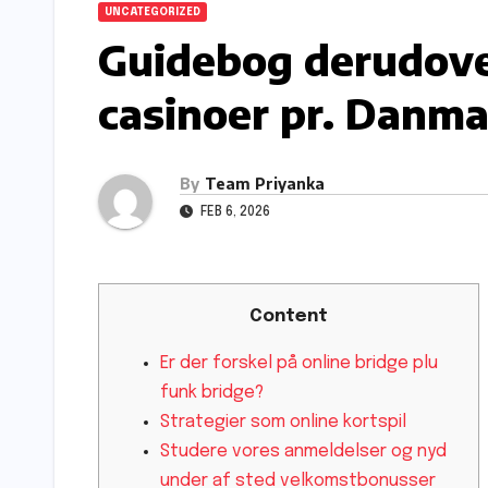
UNCATEGORIZED
Guidebog derudover
casinoer pr. Danm
By
Team Priyanka
FEB 6, 2026
Content
Er der forskel på online bridge plu
funk bridge?
Strategier som online kortspil
Studere vores anmeldelser og nyd
under af sted velkomstbonusser