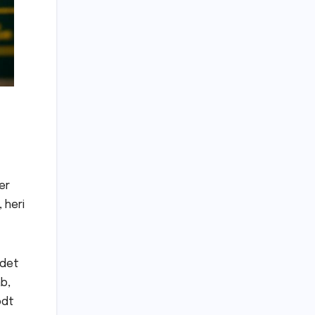
er
 heri
ndet
b,
odt