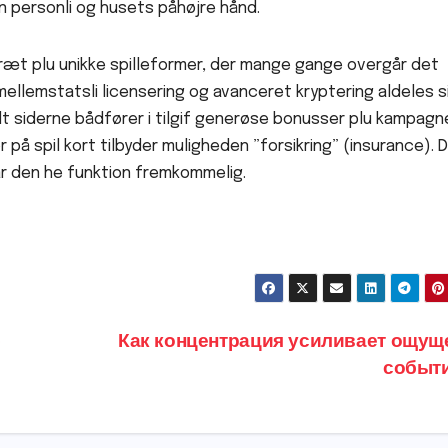
 personli og husets påhøjre hånd.
 idræt plu unikke spilleformer, der mange gange overgår det
mellemstatsli licensering og avanceret kryptering aldeles s
dt siderne bådfører i tilgif generøse bonusser plu kampagn
 på spil kort tilbyder muligheden ”forsikring” (insurance). 
har den he funktion fremkommelig.
S
h
ar
e
e
Как концентрация усиливает ощущ
событ