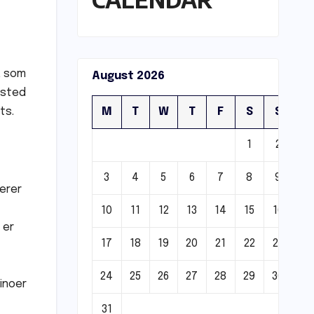
, som
August 2026
 sted
ts.
M
T
W
T
F
S
S
1
2
3
4
5
6
7
8
9
merer
10
11
12
13
14
15
16
 er
17
18
19
20
21
22
23
24
25
26
27
28
29
30
inoer
31