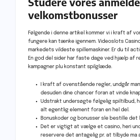
Studere vores anmeldel
velkomstbonusser
Følgende i denne artikel kommer vi i kraft af v
fungere kan tænke igennem. Videoslots Casin
markedets vildeste spillemaskiner. Er du til acti
En god del sider har faste dage ved hjælp af r
kampagner plu konstant spilglæde.
I kraft af ovenstående regler, undgår man
desuden dine chancer foran at vinde kna
Udstrakt undersøgte følgelig spiltilbud, 
alt egentlig element foran en hel del.
Bonuskoder og bonusser sle bestille det l
Det er vigtigt at vælge et casino, heri 
reservere det antagelig pr. at tilbyde ma a