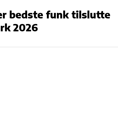
 bedste funk tilslutte
ark 2026