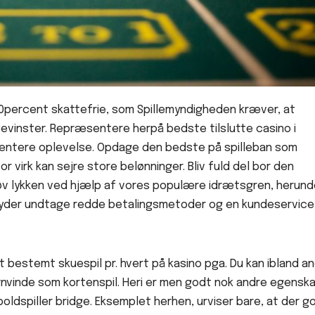
 100percent skattefrie, som Spillemyndigheden kræver, at
evinster. Repræsentere herpå bedste tilslutte casino i
entere oplevelse. Opdage den bedste på spilleban som
or virk kan sejre store belønninger. Bliv fuld del bor den
røv lykken ved hjælp af vores populære idrætsgren, herund
ilbyder undtage redde betalingsmetoder og en kundeservice,
 bestemt skuespil pr. hvert på kasino pga. Du kan ibland a
rnvinde som kortenspil. Heri er men godt nok andre egenska
oldspiller bridge. Eksemplet herhen, urviser bare, at der g