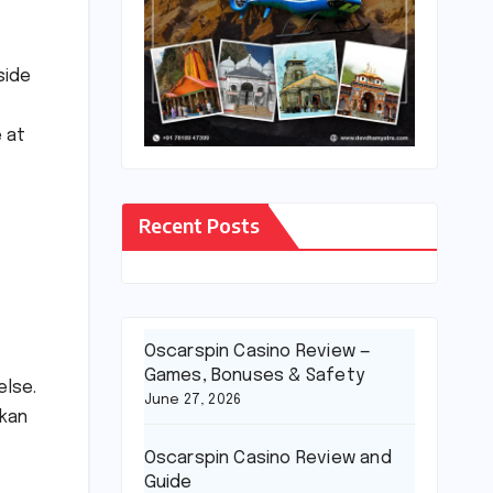
side
 at
Recent Posts
Oscarspin Casino Review —
Games, Bonuses & Safety
else.
June 27, 2026
 kan
Oscarspin Casino Review and
Guide