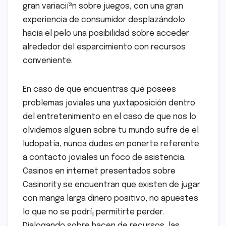
gran variacií³n sobre juegos, con una gran
experiencia de consumidor desplazándolo
hacia el pelo una posibilidad sobre acceder
alrededor del esparcimiento con recursos
conveniente.
En caso de que encuentras que posees
problemas joviales una yuxtaposición dentro
del entretenimiento en el caso de que nos lo
olvidemos alguien sobre tu mundo sufre de el
ludopatía, nunca dudes en ponerte referente
a contacto joviales un foco de asistencia.
Casinos en internet presentados sobre
Casinority se encuentran que existen de jugar
con manga larga dinero positivo, no apuestes
lo que no se podrí¡ permitirte perder.
Dialogando sobre hacen de recursos, las