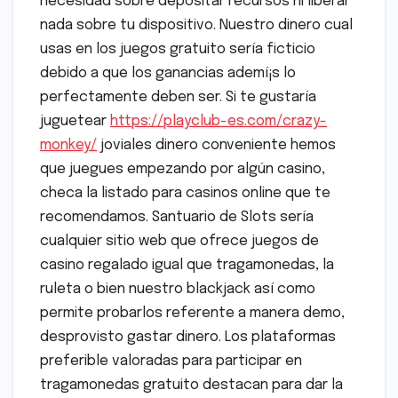
necesidad sobre depositar recursos ni liberar
nada sobre tu dispositivo. Nuestro dinero cual
usas en los juegos gratuito serí­a ficticio
debido a que los ganancias ademí¡s lo
perfectamente deben ser. Si te gustaría
juguetear
https://playclub-es.com/crazy-
monkey/
joviales dinero conveniente hemos
que juegues empezando por algún casino,
checa la listado para casinos online que te
recomendamos. Santuario de Slots serí­a
cualquier sitio web que ofrece juegos de
casino regalado igual que tragamonedas, la
ruleta o bien nuestro blackjack así­ como
permite probarlos referente a manera demo,
desprovisto gastar dinero. Los plataformas
preferible valoradas para participar en
tragamonedas gratuito destacan para dar la