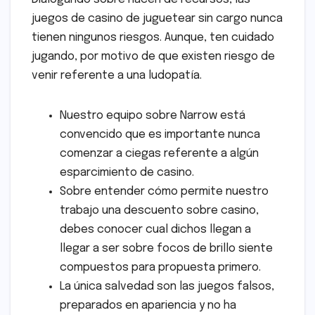
juegos de casino de juguetear sin cargo nunca
tienen ningunos riesgos. Aunque, ten cuidado
jugando, por motivo de que existen riesgo de
venir referente a una ludopatía.
Nuestro equipo sobre Narrow está
convencido que es importante nunca
comenzar a ciegas referente a algún
esparcimiento de casino.
Sobre entender cómo permite nuestro
trabajo una descuento sobre casino,
debes conocer cual dichos llegan a
llegar a ser sobre focos de brillo siente
compuestos para propuesta primero.
La única salvedad son las juegos falsos,
preparados en apariencia y no ha