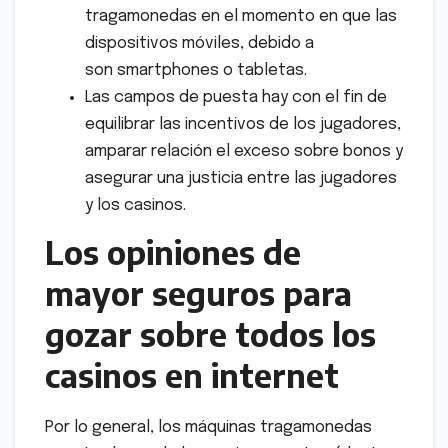
tragamonedas en el momento en que las
dispositivos móviles, debido a
son smartphones o tabletas.
Las campos de puesta hay con el fin de
equilibrar las incentivos de los jugadores,
amparar relación el exceso sobre bonos y
asegurar una justicia entre las jugadores
y los casinos.
Los opiniones de
mayor seguros para
gozar sobre todos los
casinos en internet
Por lo general, los máquinas tragamonedas