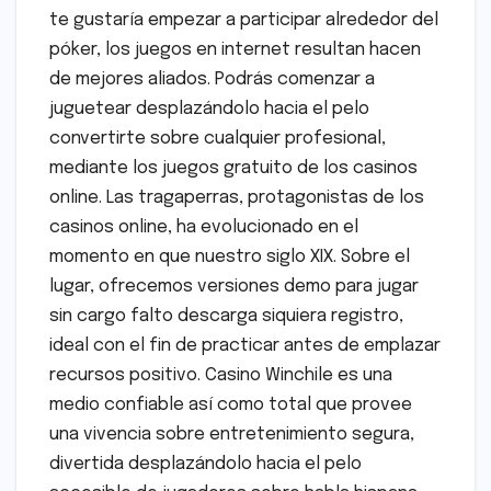
te gustaría empezar a participar alrededor del
póker, los juegos en internet resultan hacen
de mejores aliados. Podrás comenzar a
juguetear desplazándolo hacia el pelo
convertirte sobre cualquier profesional,
mediante los juegos gratuito de los casinos
online. Las tragaperras, protagonistas de los
casinos online, ha evolucionado en el
momento en que nuestro siglo XIX. Sobre el
lugar, ofrecemos versiones demo para jugar
sin cargo falto descarga siquiera registro,
ideal con el fin de practicar antes de emplazar
recursos positivo. Casino Winchile es una
medio confiable así­ como total que provee
una vivencia sobre entretenimiento segura,
divertida desplazándolo hacia el pelo