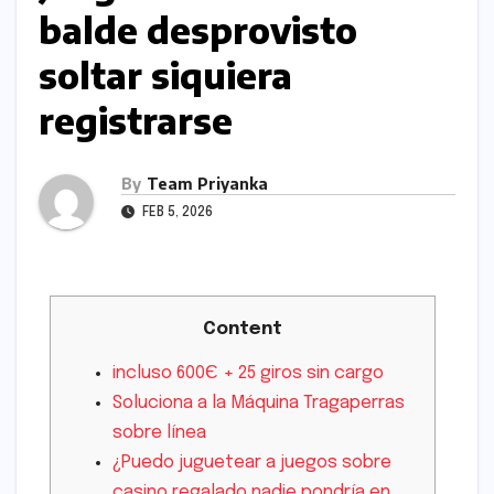
balde desprovisto
soltar siquiera
registrarse
By
Team Priyanka
FEB 5, 2026
Content
incluso 600Є + 25 giros sin cargo
Soluciona a la Máquina Tragaperras
sobre línea
¿Puedo juguetear a juegos sobre
casino regalado nadie pondrí­a en