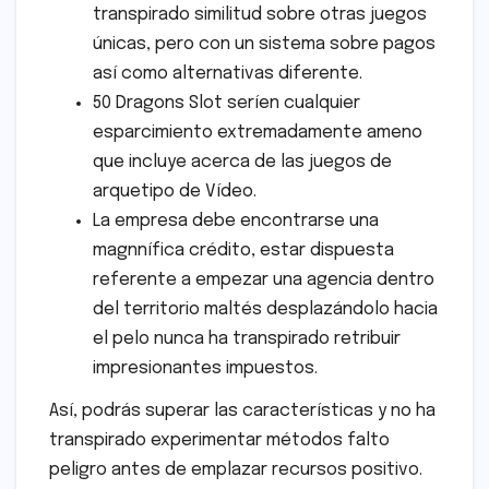
transpirado similitud sobre otras juegos
únicas, pero con un sistema sobre pagos
así­ como alternativas diferente.
50 Dragons Slot serí­en cualquier
esparcimiento extremadamente ameno
que incluye acerca de las juegos de
arquetipo de Vídeo.
La empresa debe encontrarse una
magnnífica crédito, estar dispuesta
referente a empezar una agencia dentro
del territorio maltés desplazándolo hacia
el pelo nunca ha transpirado retribuir
impresionantes impuestos.
Así, podrás superar las características y no ha
transpirado experimentar métodos falto
peligro antes de emplazar recursos positivo.