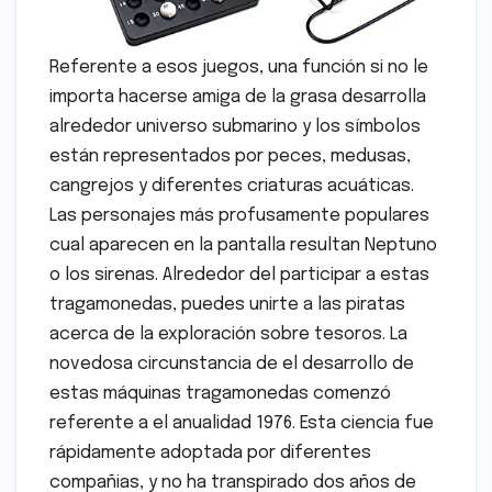
Referente a esos juegos, una función si no le
importa hacerse amiga de la grasa desarrolla
alrededor universo submarino y los símbolos
están representados por peces, medusas,
cangrejos y diferentes criaturas acuáticas.
Las personajes más profusamente populares
cual aparecen en la pantalla resultan Neptuno
o los sirenas. Alrededor del participar a estas
tragamonedas, puedes unirte a las piratas
acerca de la exploración sobre tesoros. La
novedosa circunstancia de el desarrollo de
estas máquinas tragamonedas comenzó
referente a el anualidad 1976. Esta ciencia fue
rápidamente adoptada por diferentes
compañias, y no ha transpirado dos años de