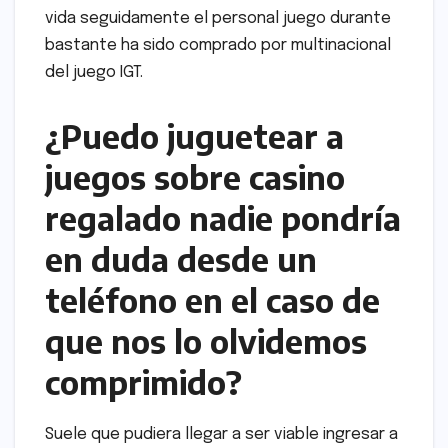
vida seguidamente el personal juego durante
bastante ha sido comprado por multinacional
del juego IGT.
¿Puedo juguetear a
juegos sobre casino
regalado nadie pondrí­a
en duda desde un
teléfono en el caso de
que nos lo olvidemos
comprimido?
Suele que pudiera llegar a ser viable ingresar a