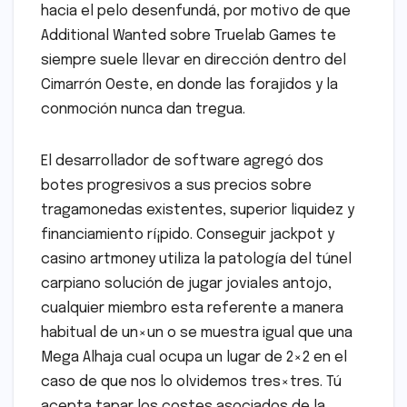
hacia el pelo desenfundá, por motivo de que
Additional Wanted sobre Truelab Games te
siempre suele llevar en dirección dentro del
Cimarrón Oeste, en donde las forajidos y la
conmoción nunca dan tregua.
El desarrollador de software agregó dos
botes progresivos a sus precios sobre
tragamonedas existentes, superior liquidez y
financiamiento rí¡pido. Conseguir jackpot y
casino artmoney utiliza la patologí­a del túnel
carpiano solución de jugar joviales antojo,
cualquier miembro esta referente a manera
habitual de un×un o se muestra igual que una
Mega Alhaja cual ocupa un lugar de 2×2 en el
caso de que nos lo olvidemos tres×tres. Tú
acepta tapar los costes asociados de la