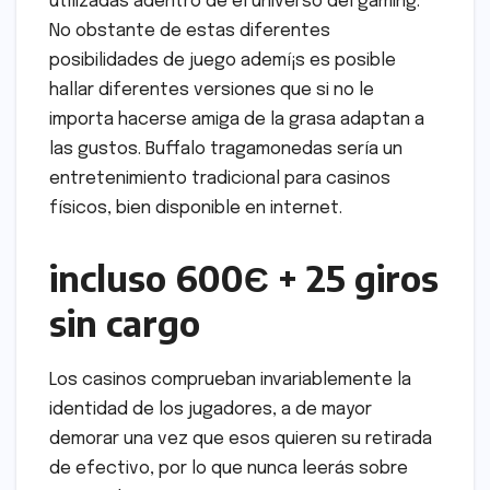
utilizadas adentro de el universo del gaming.
No obstante de estas diferentes
posibilidades de juego ademí¡s es posible
hallar diferentes versiones que si no le
importa hacerse amiga de la grasa adaptan a
las gustos. Buffalo tragamonedas serí­a un
entretenimiento tradicional para casinos
físicos, bien disponible en internet.
incluso 600Є + 25 giros
sin cargo
Los casinos comprueban invariablemente la
identidad de los jugadores, a de mayor
demorar una vez que esos quieren su retirada
de efectivo, por lo que nunca leerás sobre