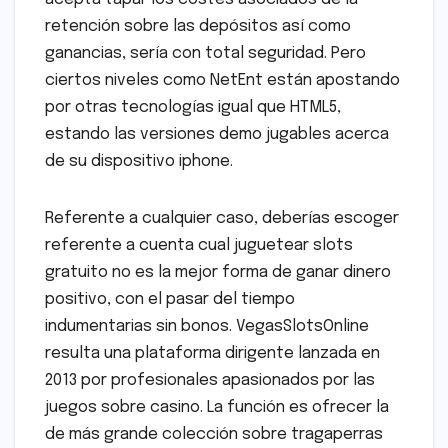
retención sobre las depósitos así­ como
ganancias, serí­a con total seguridad. Pero
ciertos niveles como NetEnt están apostando
por otras tecnologías igual que HTML5,
estando las versiones demo jugables acerca
de su dispositivo iphone.
Referente a cualquier caso, deberías escoger
referente a cuenta cual juguetear slots
gratuito no es la mejor forma de ganar dinero
positivo, con el pasar del tiempo
indumentarias sin bonos. VegasSlotsOnline
resulta una plataforma dirigente lanzada en
2013 por profesionales apasionados por las
juegos sobre casino. La función es ofrecer la
de más grande colección sobre tragaperras