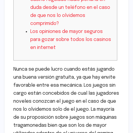
duda desde un teléfono en el caso
de que nos lo olvidemos
comprimido?
Los opiniones de mayor seguros
para gozar sobre todos los casinos
en internet
Nunca se puede lucro cuando estás jugando
una buena versión gratuita, ya que hay envite
favorable entre esa mecánica. Los juegos sin
cargo están concebidos de cual las jugadores
noveles conozcan el juego en el caso de que
nos lo olvidemos solo de el juego. La mayoría
de su proposición sobre juegos son máquinas
tragamonedas bien que son los de mayor