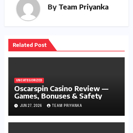
By
Team Priyanka
Related Post
UNCATEGORIZED
Oscarspin Casino Review —
Games, Bonuses & Safety
JUN 27, 2026
TEAM PRIYANKA