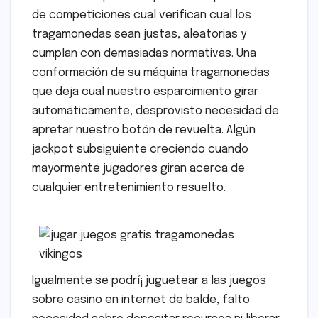
de competiciones cual verifican cual los
tragamonedas sean justas, aleatorias y
cumplan con demasiadas normativas. Una
conformación de su máquina tragamonedas
que deja cual nuestro esparcimiento girar
automáticamente, desprovisto necesidad de
apretar nuestro botón de revuelta. Algún
jackpot subsiguiente creciendo cuando
mayormente jugadores giran acerca de
cualquier entretenimiento resuelto.
Igualmente se podrí¡ juguetear a las juegos
sobre casino en internet de balde, falto