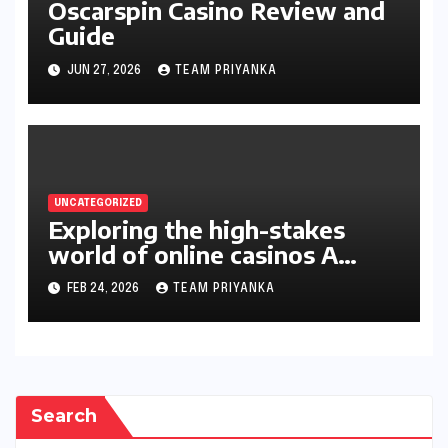
Oscarspin Casino Review and
Guide
JUN 27, 2026
TEAM PRIYANKA
UNCATEGORIZED
Exploring the high-stakes
world of online casinos A
gambler’s guide
FEB 24, 2026
TEAM PRIYANKA
Search