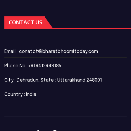
CONTACT US
Email :
conatct@bharatbhoomitoday.com
Phone No:
+919412948185
City : Dehradun, State : Uttarakhand 248001
Country : India