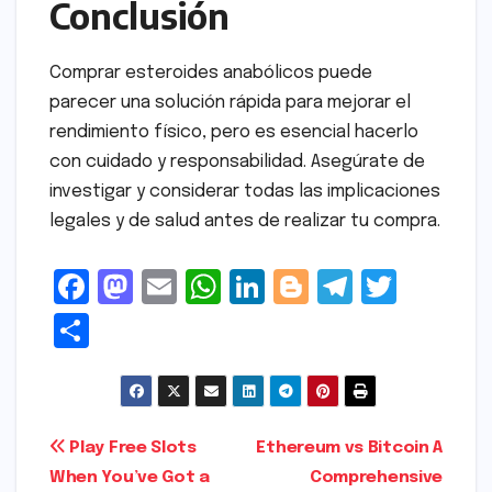
Conclusión
Comprar esteroides anabólicos puede
parecer una solución rápida para mejorar el
rendimiento físico, pero es esencial hacerlo
con cuidado y responsabilidad. Asegúrate de
investigar y considerar todas las implicaciones
legales y de salud antes de realizar tu compra.
F
M
E
W
Li
Bl
T
T
a
a
m
h
n
o
el
w
S
c
s
ai
a
k
g
e
it
h
e
t
l
ts
e
g
gr
t
ar
b
o
A
dI
e
a
e
e
Post
Play Free Slots
Ethereum vs Bitcoin A
o
d
p
n
r
m
r
When You’ve Got a
Comprehensive