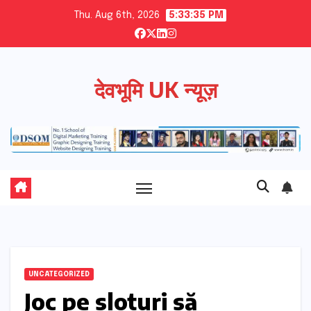
Skip
Thu. Aug 6th, 2026
5:33:36 PM
to
content
देवभूमि UK न्यूज़
UNCATEGORIZED
Joc pe sloturi să