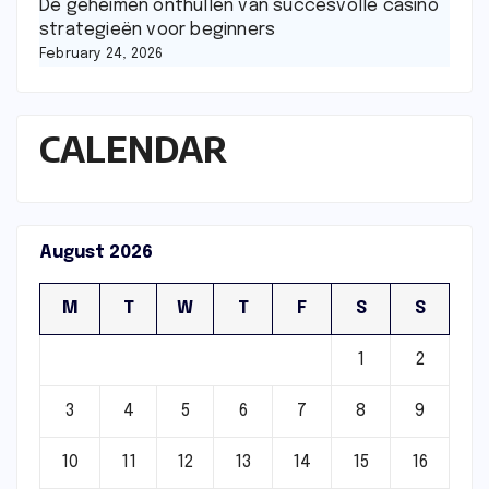
De geheimen onthullen van succesvolle casino
strategieën voor beginners
February 24, 2026
CALENDAR
August 2026
M
T
W
T
F
S
S
1
2
3
4
5
6
7
8
9
10
11
12
13
14
15
16