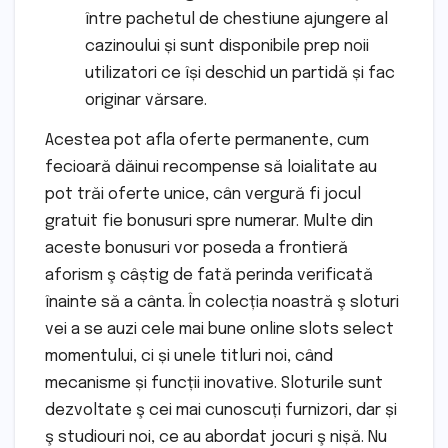
între pachetul de chestiune ajungere al
cazinoului și sunt disponibile prep noii
utilizatori ce își deschid un partidă și fac
originar vărsare.
Acestea pot afla oferte permanente, cum
fecioară dăinui recompense să loialitate au
pot trăi oferte unice, cân vergură fi jocul
gratuit fie bonusuri spre numerar. Multe din
aceste bonusuri vor poseda a frontieră
aforism ş câștig de fată perinda verificată
înainte să a cânta. În colecția noastră ş sloturi
vei a se auzi cele mai bune online slots select
momentului, ci și unele titluri noi, când
mecanisme și funcții inovative. Sloturile sunt
dezvoltate ş cei mai cunoscuți furnizori, dar și
ş studiouri noi, ce au abordat jocuri ş nișă. Nu