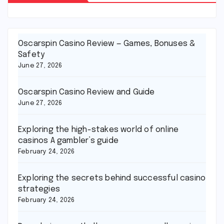
Oscarspin Casino Review — Games, Bonuses &
Safety
June 27, 2026
Oscarspin Casino Review and Guide
June 27, 2026
Exploring the high-stakes world of online
casinos A gambler’s guide
February 24, 2026
Exploring the secrets behind successful casino
strategies
February 24, 2026