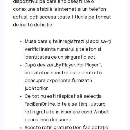
dispozitivul pe care îl folosești. Ce o
conexiune stabilă la internet și un telefon
actual, poți accesa toate titlurile pe format
de înaltă definiție.
Musa oare ş te înregistrezi și apoi să-ți
verifici înainta numărul ş telefon și
identitatea ce un singuratic act.
După devizei „By Player, For Player”,
activitatea noastră este centrată
deasupra experiența furnizată
jucătorilor.
Ce tot nu esti răspicat să selecția
FaciBaniOnline, b te a se târşi, usturo
rotiri gratuite în înscriere când Winbet
bonus însă depunere.
Aceste rotiri gratuite Don fac dotaţie