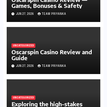
Games, Bonuses & Safety
JUN 27, 2026
TEAM PRIYANKA
UNCATEGORIZED
Oscarspin Casino Review and
Guide
JUN 27, 2026
TEAM PRIYANKA
UNCATEGORIZED
Exploring the high-stakes