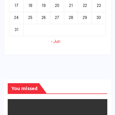
17
18
19
20
21
22
23
24
25
26
27
28
29
30
31
« Jun
You missed