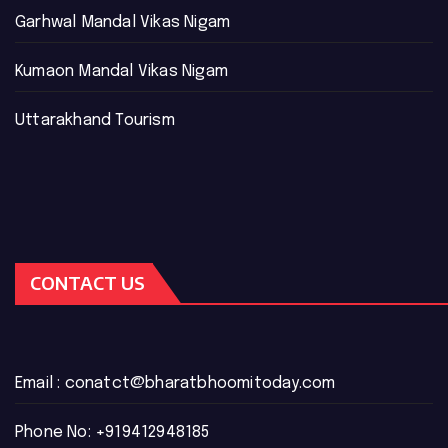
Garhwal Mandal Vikas Nigam
Kumaon Mandal Vikas Nigam
Uttarakhand Tourism
CONTACT US
Email :
conatct@bharatbhoomitoday.com
Phone No:
+919412948185