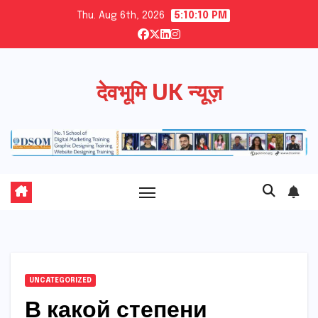
Skip
Thu. Aug 6th, 2026
5:10:11 PM
to
content
देवभूमि UK न्यूज़
UNCATEGORIZED
В какой степени