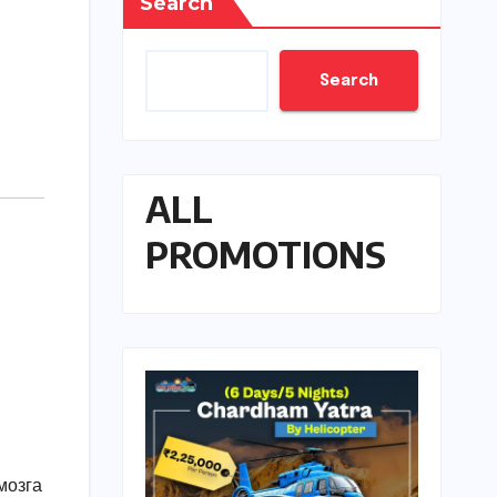
Search
Search
ALL
PROMOTIONS
мозга