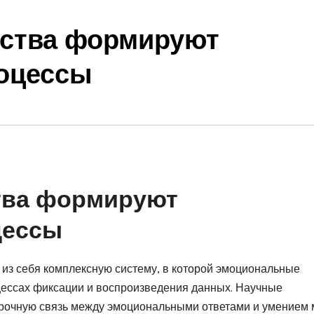
вства формируют
оцессы
тва формируют
цессы
из себя комплексную систему, в которой эмоциональные
цессах фиксации и воспроизведения данных. Научные
рочную связь между эмоциональными ответами и умением 