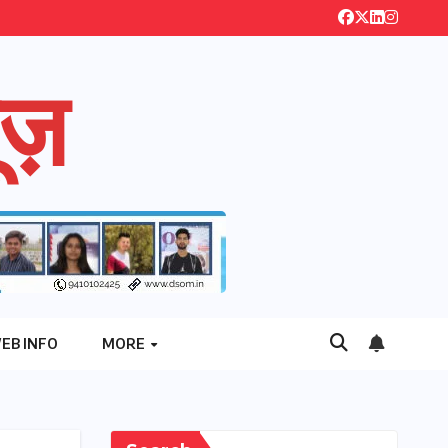
ज़
EB INFO
MORE