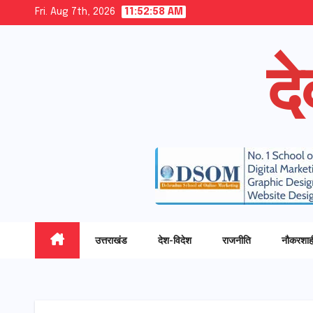
Skip
Fri. Aug 7th, 2026
11:52:59 AM
to
द
content
उत्तराखंड
देश-विदेश
राजनीति
नौकरशाह