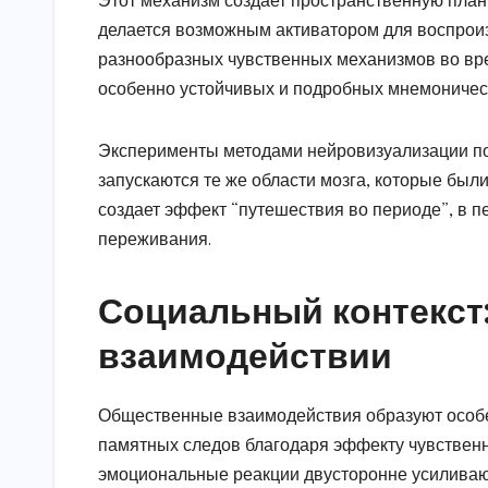
Этот механизм создает пространственную план
делается возможным активатором для воспроиз
разнообразных чувственных механизмов во вр
особенно устойчивых и подробных мнемоничес
Эксперименты методами нейровизуализации по
запускаются те же области мозга, которые был
создает эффект “путешествия во периоде”, в 
переживания.
Социальный контекст:
взаимодействии
Общественные взаимодействия образуют особ
памятных следов благодаря эффекту чувственн
эмоциональные реакции двусторонне усиливаю