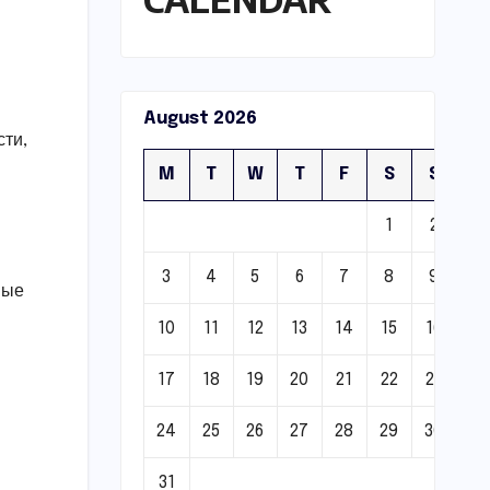
August 2026
сти,
M
T
W
T
F
S
S
1
2
3
4
5
6
7
8
9
ные
10
11
12
13
14
15
16
17
18
19
20
21
22
23
24
25
26
27
28
29
30
31