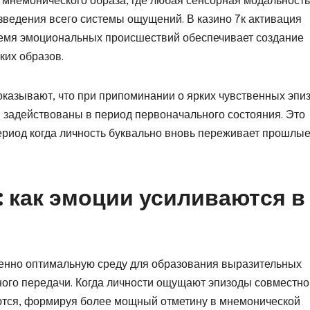
 мнемонического образа, где любая сенсорная модальность
ведения всего системы ощущений. В казино 7к активация
емя эмоциональных происшествий обеспечивает создание
ких образов.
казывают, что при припоминании о ярких чувственных эпи
и задействованы в период первоначального состояния. Это
период когда личность буквально вновь переживает прошлы
 как эмоции усиливаются в
енно оптимальную среду для образования выразительных
ого передачи. Когда личности ощущают эпизоды совместно,
тся, формируя более мощный отметину в мнемонической