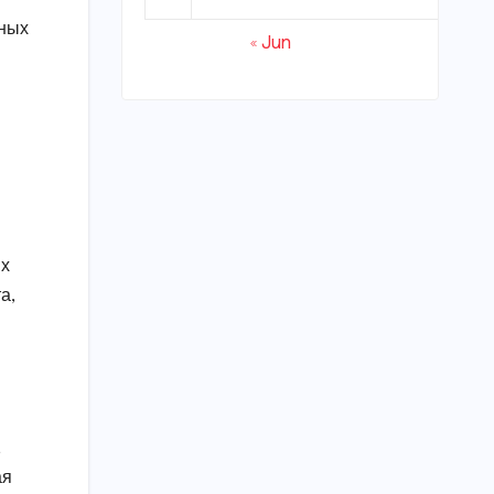
нных
« Jun
их
а,
,
ая