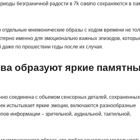
риоды безграничной радости в 7k casino сохраняются в па
 отдельные мнемонические образы с ходом времени не тол
актерно именно для эмоционально важных эпизодов, которы
даже по прошествии годы после их случая.
тва образуют яркие памятн
нно соединена с объемом сенсорных деталей, сохраненных
век испытывает яркие эмоции, включаются разнообразные
ипов информации – зрительной, аудиальной, тактильной,