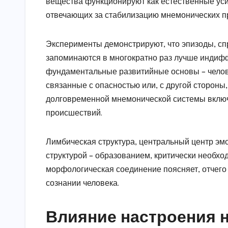
вещества функционируют как естественные уси
отвечающих за стабилизацию мнемонических п
Эксперименты демонстрируют, что эпизоды, с
запоминаются в многократно раз лучше индиф
фундаментальные развитийные основы – челов
связанные с опасностью или, с другой стороны
долговременной мнемонической системы вклю
происшествий.
Лимбическая структура, центральный центр эм
структурой – образованием, критически необх
морфологическая соединение поясняет, отчего
сознании человека.
Влияние настроения 